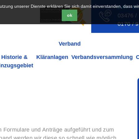
 Nutzung unserer Dienste erklären Sie sich damit einverstanden, dass w
24h - B
03476 /
ok
0170 / 
Verband
Historie &
Kläranlagen
Verbandsversammlung
inzugsgebiet
ten Formulare und Anträge aufgeführt und zum
band werden wir diese so schnell wie möglich