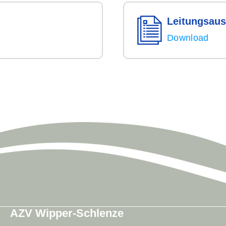
Leitungs­au
Download
AZV Wipper-Schlenze