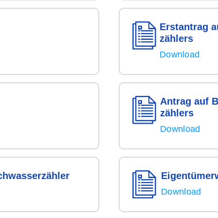
Erstantrag a
zählers
Download
Antrag auf 
zählers
Download
h­wasser­
zähler
Eigentümer
Download