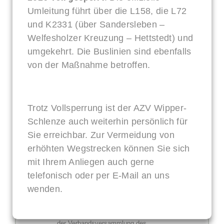
Feststellung der Tagesordnung
Umleitung führt über die L158, die L72
und K2331 (über Sandersleben –
TOP
5
Genehmigung der Niederschrift der letzten
Welfesholzer Kreuzung – Hettstedt) und
Sitzung der Verbandsversammlung
umgekehrt. Die Buslinien sind ebenfalls
TOP
6
Kontrolle der Niederschrift der letzten Sitzung
von der Maßnahme betroffen.
TOP
7
Bericht des Verbandsgeschäftsführers
TOP
8
Anregungen, Anfragen, Hinweise
Trotz Vollsperrung ist der AZV Wipper-
Schlenze auch weiterhin persönlich für
TOP
9
Einwohnerfragestunde
Sie erreichbar. Zur Vermeidung von
erhöhten Wegstrecken können Sie sich
mit Ihrem Anliegen auch gerne
Vorlagen - öffentlicher Teil
telefonisch oder per E-Mail an uns
wenden.
TOP
10
Wahl des/der stellvertretenden Vorsitzenden
der Verbandsversammlung des