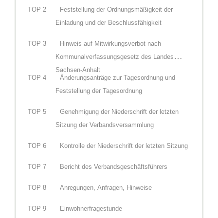
TOP
2
Feststellung der Ordnungsmäßigkeit der
Einladung und der Beschlussfähigkeit
TOP
3
Hinweis auf Mitwirkungsverbot nach
Kommunalverfassungsgesetz des Landes
Sachsen-Anhalt
TOP
4
Änderungsanträge zur Tagesordnung und
Feststellung der Tagesordnung
TOP
5
Genehmigung der Niederschrift der letzten
Sitzung der Verbandsversammlung
TOP
6
Kontrolle der Niederschrift der letzten Sitzung
TOP
7
Bericht des Verbandsgeschäftsführers
TOP
8
Anregungen, Anfragen, Hinweise
TOP
9
Einwohnerfragestunde