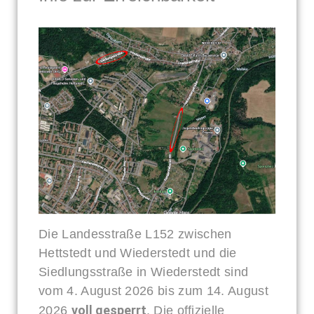
Tagesordnung:
Öffentlicher Teil
TOP
1
Begrüßung und Eröffnung der Sitzung
TOP
2
Feststellung der Ordnungsmäßigkeit der
Einladung und der Beschlussfähigkeit
Die Landesstraße L152 zwischen
TOP
3
Hinweis auf Mitwirkungsverbot nach
Hettstedt und Wiederstedt und die
Kommunalverfassungsgesetz des Landes
Siedlungsstraße in Wiederstedt sind
Sachsen-Anhalt
vom 4. August 2026 bis zum 14. August
TOP
4
Änderungsanträge zur Tagesordnung und
voll gesperrt
2026
. Die offizielle