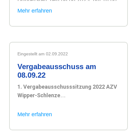
Donnerstag, den 08.06.2023, um 16:00
Uhr,
Beratungsraum auf der Kläranlage
Hettstedt,
Sanderslebener Straße 40, 06333
Hettstedt
Eingestellt am 02.09.2022
Vergabeausschuss am
08.09.22
1. Vergabeausschusssitzung 2022 AZV
Wipper-Schlenze
Zeit: Donnerstag, den 08.09.2022,
16:00 Uhr
Ort: 06333 Hettstedt, Sanderslebener
Straße 40,