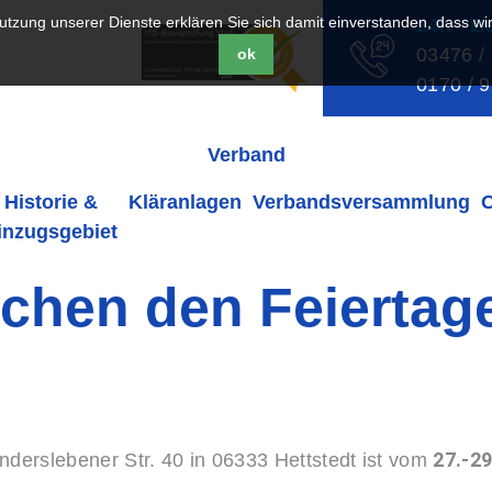
 Nutzung unserer Dienste erklären Sie sich damit einverstanden, dass w
24h - B
03476 /
ok
0170 / 
Verband
Historie &
Kläranlagen
Verbandsversammlung
inzugsgebiet
schen den Feierta
27.-2
derslebener Str. 40 in 06333 Hettstedt ist vom