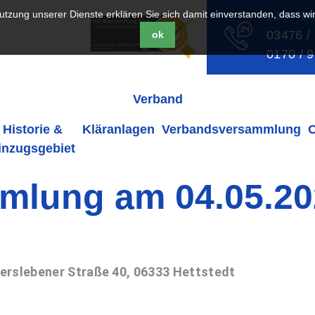
 Nutzung unserer Dienste erklären Sie sich damit einverstanden, dass w
24h - B
03476 /
ok
0170 / 
Verband
Historie &
Kläranlagen
Verbandsversammlung
inzugsgebiet
mlung am 04.05.20
erslebener Straße 40, 06333 Hettstedt